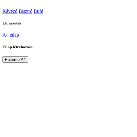
Kávézó
Bisztró
Büfé
Előnézetek
A4 étlap
Étlap létrehozása
Palermo A4