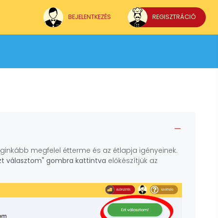
BEJELENTKEZÉS
REGISZTRÁCIÓ
leginkább megfelel étterme és az étlapja igényeinek.
zt választom" gombra
kattintva
előkészítjük az