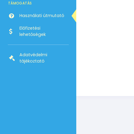
TÁMOGATÁS
Használati útmutató
Előfizetési
lehetőségek
Adatvédelmi
tájékoztató