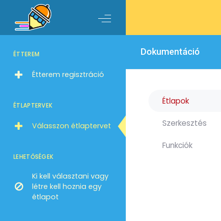
Dokumentáció
ÉTTEREM
Étterem regisztráció
Étlapok
ÉTLAPTERVEK
Szerkesztés
Válasszon étlaptervet
Funkciók
LEHETŐSÉGEK
Ki kell választani vagy
létre kell hoznia egy
étlapot